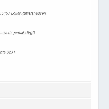
35457 Lollar-Ruttershausen
tbewerb gemäß UVgO
onta S231