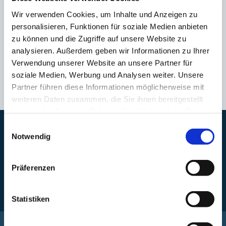
Wir verwenden Cookies, um Inhalte und Anzeigen zu
Technische Anschlussbedingungen
personalisieren, Funktionen für soziale Medien anbieten
182 kB
zu können und die Zugriffe auf unsere Website zu
analysieren. Außerdem geben wir Informationen zu Ihrer
Technische Anschlussbestimmungen für den Anschluss an das
Trinkwassernetz
Verwendung unserer Website an unsere Partner für
soziale Medien, Werbung und Analysen weiter. Unsere
Download
Partner führen diese Informationen möglicherweise mit
weiteren Daten zusammen, die Sie ihnen bereitgestellt
haben oder die sie im Rahmen Ihrer Nutzung der Dienste
gesammelt haben. Sie geben Einwilligung zu unseren
Einwilligungsauswahl
Havarie – Notdienst Wasser, Abwasser und Gewässerunterhaltung
Cookies, wenn Sie unsere Webseite weiterhin nutzen.
Notwendig
Bereitschaft Trinkwasser:
0800 / 0725175
Präferenzen
Bereitschaft Abwasser und Gewässerunterhaltung:
0800 / 3634800
Statistiken