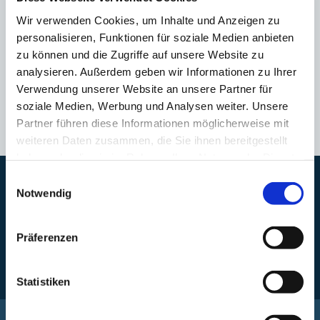
Wir verwenden Cookies, um Inhalte und Anzeigen zu
Technische Anschlussbedingungen
personalisieren, Funktionen für soziale Medien anbieten
182 kB
zu können und die Zugriffe auf unsere Website zu
analysieren. Außerdem geben wir Informationen zu Ihrer
Technische Anschlussbestimmungen für den Anschluss an das
Trinkwassernetz
Verwendung unserer Website an unsere Partner für
soziale Medien, Werbung und Analysen weiter. Unsere
Download
Partner führen diese Informationen möglicherweise mit
weiteren Daten zusammen, die Sie ihnen bereitgestellt
haben oder die sie im Rahmen Ihrer Nutzung der Dienste
gesammelt haben. Sie geben Einwilligung zu unseren
Einwilligungsauswahl
Havarie – Notdienst Wasser, Abwasser und Gewässerunterhaltung
Cookies, wenn Sie unsere Webseite weiterhin nutzen.
Notwendig
Bereitschaft Trinkwasser:
0800 / 0725175
Präferenzen
Bereitschaft Abwasser und Gewässerunterhaltung:
0800 / 3634800
Statistiken