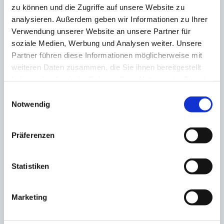
zu können und die Zugriffe auf unsere Website zu
analysieren. Außerdem geben wir Informationen zu Ihrer
Verwendung unserer Website an unsere Partner für
soziale Medien, Werbung und Analysen weiter. Unsere
Partner führen diese Informationen möglicherweise mit
weiteren Daten zusammen, die Sie ihnen bereitgestellt
haben oder die sie im Rahmen Ihrer Nutzung der Dienste
gesammelt haben. Sie geben Einwilligung zu unseren
Einwilligungsauswahl
Senden
Zurücksetzen
Cookies, wenn Sie unsere Webseite weiterhin nutzen.
Notwendig
Adresse
Präferenzen
Statistiken
Betriebsgesellschaft Wasser und Abwasser mbH Sömmerda
Marketing
Bahnhofstraße 28
99610 Sömmerda